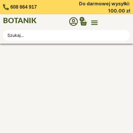
Do darmowej wysyłki:
608 664 917
100.00
zł
BOTANIK
0