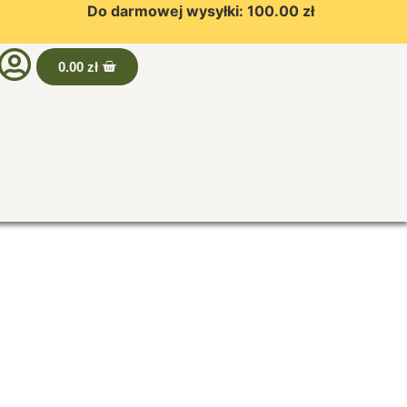
Do darmowej wysyłki:
100.00
zł
0.00
zł