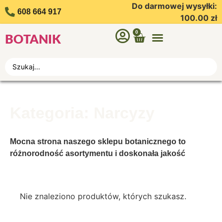
Do darmowej wysyłki:
608 664 917
100.00
zł
0
BOTANIK
Kategoria: Narcyzy
Mocna strona naszego sklepu botanicznego to
różnorodność asortymentu i doskonała jakość
produktów. Do tego grona zaliczają się również
narcyzy. Są one niezwykłymi kwiatami o
niezapomnianym aromacie i eleganckim wyglądzie.
Nie znaleziono produktów, których szukasz.
Wybierając nasze cebulki narcyzów, otrzymasz
gotowy do sadzenia produkt
, który przetrwa nawet