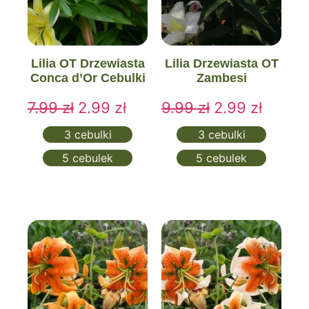
Lilie drzewiaste – hodowla
O czym pamiętać podczas hodowli, decydując się na
cebule lilii drzewiastych?
Ten gatunek kwiatów lubi
Lilia OT Drzewiasta
Lilia Drzewiasta OT
przede wszystkim stanowiska słoneczne oraz żyzną,
Conca d’Or Cebulki
Zambesi
umiarkowanie wilgotną i bogatą w składniki odżywcze
glebę. Ponadto drzewiasta lilia ze względu na swoją
7.99
zł
2.99
zł
9.99
zł
2.99
zł
imponującą wysokość powinna zostać
3 cebulki
3 cebulki
zabezpieczona przed wiatrem, by jej pęd się nie uległ
złamaniu.
Choć cebulki lilii drzewiastych cechuje
5 cebulek
5 cebulek
odporność na szkodniki i choroby oraz nieduże
wymagania hodowlane, dobrze jest poświęcić trochę
czasu na to, by zapewnić roślinom jak najlepsze
warunki
. Dzięki temu będziesz mieć pewność, że lilie
drzewiaste rozkwitną w pełni i będą cieszyły oczy
podczas letniego odpoczynku w ogrodzie.
Lilie drzewiaste w sklepie