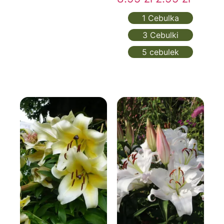
emituje przepiękną woń. Te intrygujące niebanalną
1 Cebulka
urodą rośliny należą do mieszańców
3 Cebulki
międzygatunków stworzonych z połączenia lilii
trąbkowych i orientalnych. Lilie drzewiaste są
5 cebulek
nazywane również orietpetami. Poza rzadko
spotykaną wśród kwiatów wysokością i cudownym
zapachem
lilie drzewiaste pachnące charakteryzują
się grubym, pojedynczym i wyprostowanym pędem, a
także niewielką liczbą długich i lancetowatych liści
. W
sklepie online Botanik znalazła się zarówno lilia
drzewiasta biała z domieszką żółtego koloru, jak i
kwiaty o innych odcieniach: bordo-morelowym,
czerwono-żółtym, różowym, purpurowym, bordo-
łososiowym czy kremowo-żółtym. Możesz więc
wybrać takie odmiany lilii drzewiastych, które
najbardziej pasują pod względem swojej barwy do
Twojej wizji ogrodu.