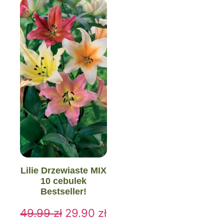
ogród bez wydawania wszystkich oszczędności.
Sklep Botanik
to nie tylko lilie drzewiaste pachnące.
Odmiany różnych innych kwiatów, takich jak
lilie
orientalne
czy specjalne, również należą do
czekających na Ciebie roślin. Znajdziesz u mnie także
upajające zapachem piwonie i niezwykle barwne dalie.
Wybierz już dziś najpiękniejsze
lilie
i inne rośliny, a
następnie ciesz się wyjątkowym otoczeniem domu
bez poświęcania ogrodnictwu całego wolnego czasu i
mnóstwa wysiłku!
Lilie Drzewiaste MIX
10 cebulek
Bestseller!
49.99
zł
29.90
zł