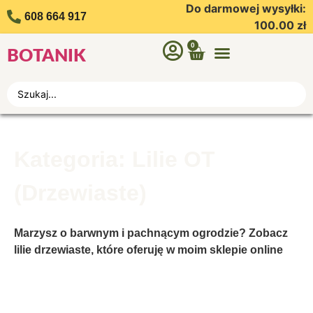
Do darmowej wysyłki:
608 664 917
100.00
zł
0
BOTANIK
Kategoria: Lilie OT
(Drzewiaste)
Marzysz o barwnym i pachnącym ogrodzie? Zobacz
lilie drzewiaste, które oferuję w moim sklepie online
Botanik!
Ten gatunek wyróżnia się przede wszystkim
wysokością roślin oscylującą między 150 a 250
centymetrami. Nazwa lilii drzewiastych nie jest więc