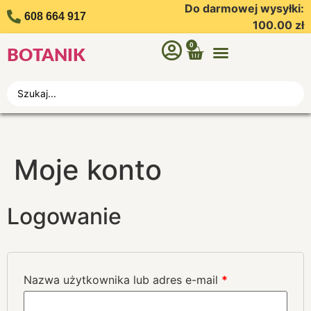
Do darmowej wysyłki:
608 664 917
100.00
zł
0
BOTANIK
Moje konto
Logowanie
Nazwa użytkownika lub adres e-mail
*