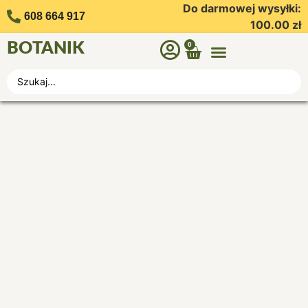
Do darmowej wysyłki:
608 664 917
100.00
zł
BOTANIK
0