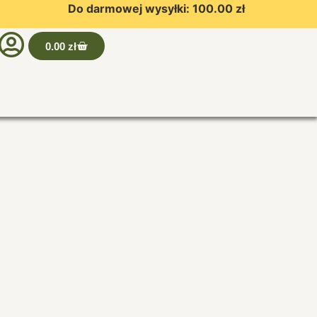
Do darmowej wysyłki:
100.00
zł
0.00
zł