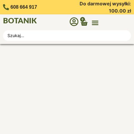
Do darmowej wysyłki:
608 664 917
100.00
zł
BOTANIK
0