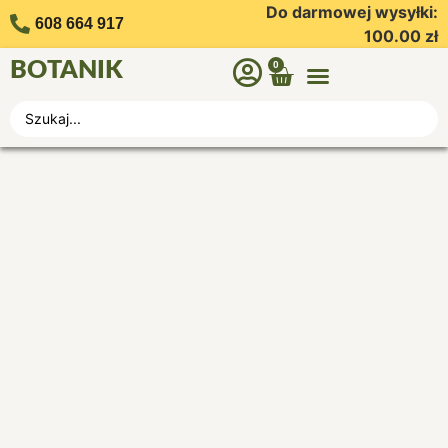
Do darmowej wysyłki:
608 664 917
100.00
zł
BOTANIK
0