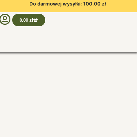
Do darmowej wysyłki:
100.00
zł
0.00
zł