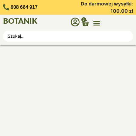
Do darmowej wysyłki:
608 664 917
100.00
zł
BOTANIK
0