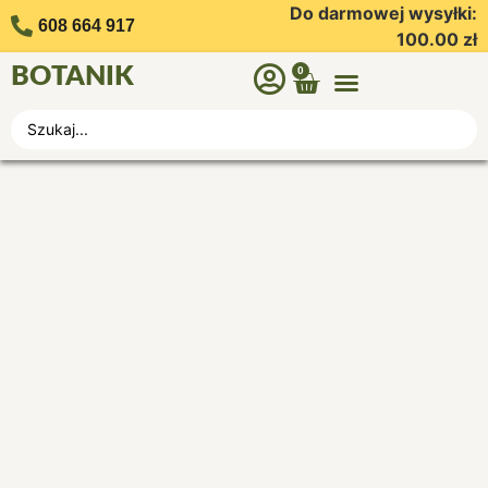
Do darmowej wysyłki:
608 664 917
100.00
zł
BOTANIK
0