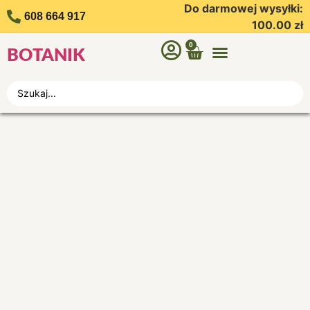
Do darmowej wysyłki:
608 664 917
100.00
zł
0
BOTANIK