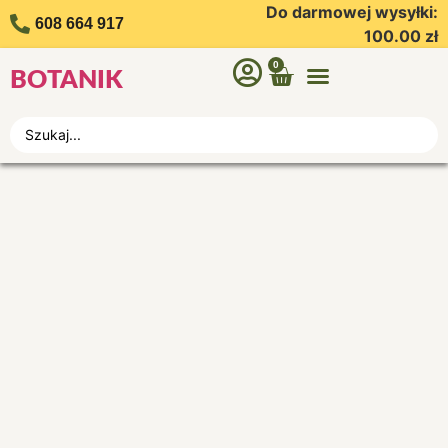
Do darmowej wysyłki:
608 664 917
100.00
zł
0
BOTANIK