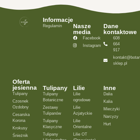
Informacje
Nasze
Dane
Regulamin
media
kontaktowe
Facebook
608
664
Instagram
917
kontakt@botan
sklep.pl
Oferta
jesienna
Tulipany
Lilie
Inne
Tulipany
Tulipany
Lilie
Dalia
Botaniczne
ogrodowe
Czosnek
Kalia
Ozdobny
Zestawy
Lilie
Mieczyki
Tulipanów
Azjatyckie
Cesarska
Narcyzy
Korona
Tulipany
Lilie
Hurt
Klasyczne
Orientalne
Krokusy
Tulipany
Lilie OT
Śnieżnik