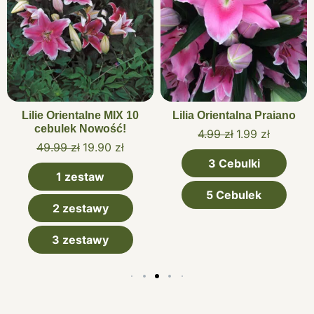
Lilie Orientalne MIX 10
Lilia Orientalna Praiano
cebulek Nowość!
4.99
zł
1.99
zł
49.99
zł
19.90
zł
3 Cebulki
1 zestaw
5 Cebulek
2 zestawy
3 zestawy