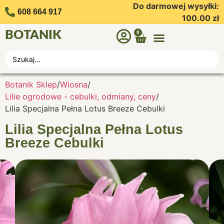
Do darmowej wysyłki:
608 664 917
100.00
zł
BOTANIK
0
Botanik Sklep
/
Wiosna
/
Lilie ogrodowe - cebulki, odmiany, ceny
/
Lilia Specjalna Pełna Lotus Breeze Cebulki
Lilia Specjalna Pełna Lotus
Breeze Cebulki