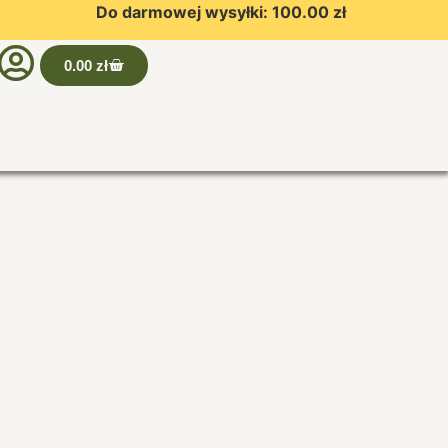
Do darmowej wysyłki:
100.00
zł
0.00
zł