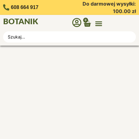
Do darmowej wysyłki:
608 664 917
100.00
zł
BOTANIK
0