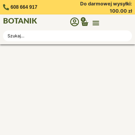
Do darmowej wysyłki:
608 664 917
100.00
zł
BOTANIK
0