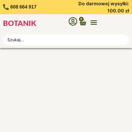
Do darmowej wysyłki:
608 664 917
100.00
zł
0
BOTANIK