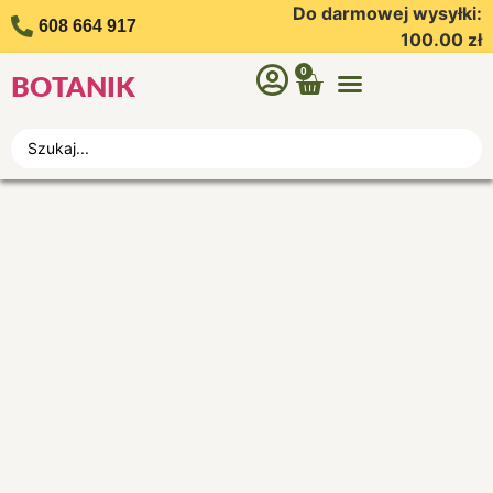
Do darmowej wysyłki:
608 664 917
100.00
zł
0
BOTANIK