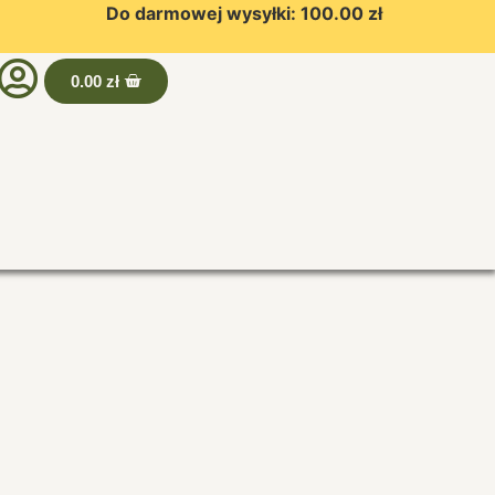
Do darmowej wysyłki:
100.00
zł
0.00
zł