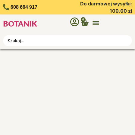
Do darmowej wysyłki:
608 664 917
100.00
zł
0
BOTANIK