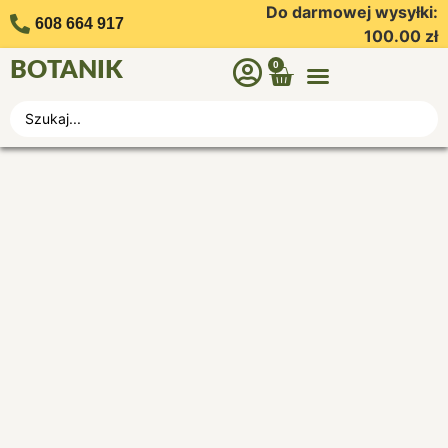
Do darmowej wysyłki:
608 664 917
100.00
zł
BOTANIK
0