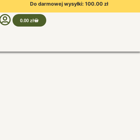
Do darmowej wysyłki:
100.00
zł
0.00
zł