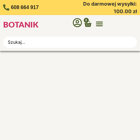
Do darmowej wysyłki:
608 664 917
100.00
zł
0
BOTANIK