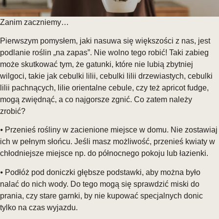
Zanim zaczniemy…
Pierwszym pomysłem, jaki nasuwa się większości z nas, jest
podlanie roślin „na zapas”. Nie wolno tego robić! Taki zabieg
może skutkować tym, że gatunki, które nie lubią zbytniej
wilgoci, takie jak cebulki lilii, cebulki lilii drzewiastych, cebulki
lilii pachnących, lilie orientalne cebule, czy też apricot fudge,
mogą zwiędnąć, a co najgorsze zgnić. Co zatem należy
zrobić?
⦁ Przenieś rośliny w zacienione miejsce w domu. Nie zostawiaj
ich w pełnym słońcu. Jeśli masz możliwość, przenieś kwiaty w
chłodniejsze miejsce np. do północnego pokoju lub łazienki.
⦁ Podłóż pod doniczki głębsze podstawki, aby można było
nalać do nich wody. Do tego mogą się sprawdzić miski do
prania, czy stare garnki, by nie kupować specjalnych donic
tylko na czas wyjazdu.