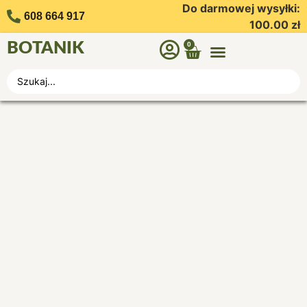
Do darmowej wysyłki:
608 664 917
100.00
zł
BOTANIK
0